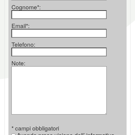
Cognome*:
Email*:
Telefono:
Note:
* campi obbligatori
Avendo preso visione dell’ informativa