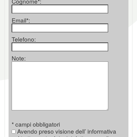
Cognome*:
Email*:
Telefono:
Note:
* campi obbligatori
Avendo preso visione dell’ informativa