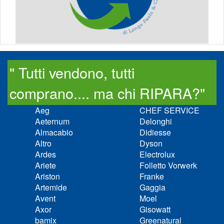
" Tutti vendono, tutti
comprano.... ma chi RIPARA?"
Aeg
CHEF SERVICE
Aeternum
Delonghi
Almacabio
Didiesse
Altro
Dyson
Ardes
Electrolux
Ariete
Folletto Vorwerk
Ariston
Franke
Artemide
Gaggia
Avent
Moel
Axor
Gisowatt
bamix
Greenatural