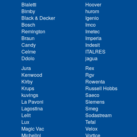
Bialetti
Hoover
Bimby
hurom
Black & Decker
Igenio
Bosch
Imco
Remington
Imetec
Braun
Imperia
Candy
Indesit
Celme
ITALRES
Ddolo
jagua
Jura
Rex
Kenwood
Rgv
Kirby
Rowenta
Krups
Russell Hobbs
kuvings
Saeco
La Pavoni
Siemens
Lagostina
Smeg
Lelit
Sodastream
Lux
Tefal
Magic Vac
Velox
Michelini
Vortice